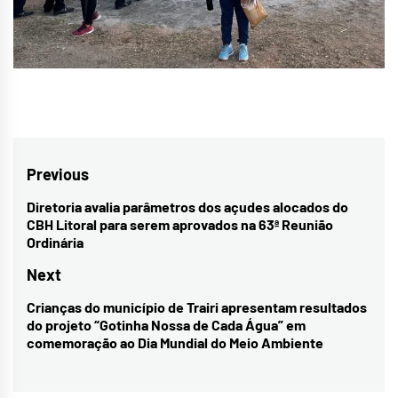
Navegação
Previous
de
Diretoria avalia parâmetros dos açudes alocados do
Previous
CBH Litoral para serem aprovados na 63ª Reunião
Post
post:
Ordinária
Next
Crianças do município de Trairi apresentam resultados
Next
do projeto “Gotinha Nossa de Cada Água” em
post:
comemoração ao Dia Mundial do Meio Ambiente