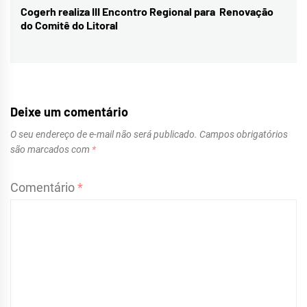
Cogerh realiza III Encontro Regional para Renovação
Next
do Comitê do Litoral
post:
Deixe um comentário
O seu endereço de e-mail não será publicado.
Campos obrigatórios
são marcados com
*
Comentário
*