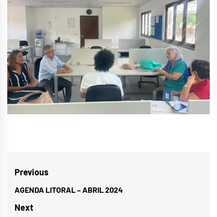
Navegação
Previous
de
AGENDA LITORAL – ABRIL 2024
Previous
Post
post:
Next