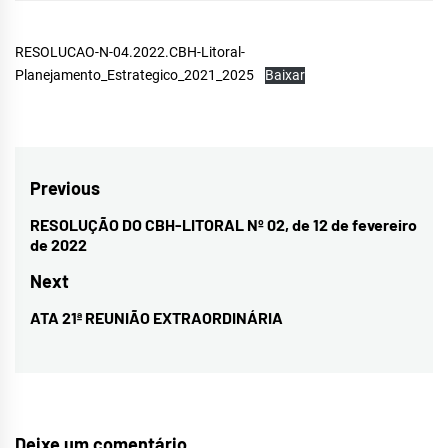
RESOLUCAO-N-04.2022.CBH-Litoral-
Planejamento_Estrategico_2021_2025
Baixar
Navegação
Previous
de
RESOLUÇÃO DO CBH-LITORAL Nº 02, de 12 de fevereiro
Previous
de 2022
Post
post:
Next
ATA 21ª REUNIÃO EXTRAORDINÁRIA
Next
post:
Deixe um comentário