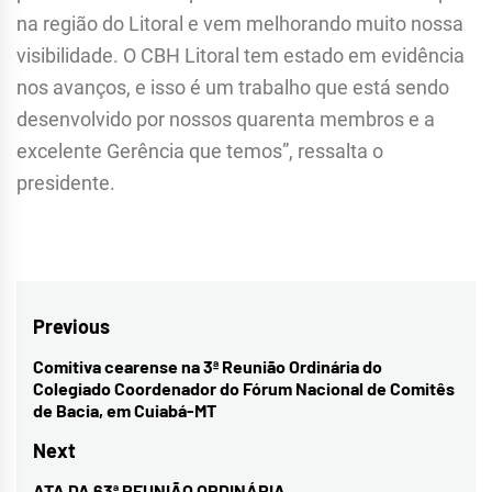
na região do Litoral e vem melhorando muito nossa
visibilidade. O CBH Litoral tem estado em evidência
nos avanços, e isso é um trabalho que está sendo
desenvolvido por nossos quarenta membros e a
excelente Gerência que temos”, ressalta o
presidente.
Navegação
Previous
de
Comitiva cearense na 3ª Reunião Ordinária do
Previous
Colegiado Coordenador do Fórum Nacional de Comitês
Post
post:
de Bacia, em Cuiabá-MT
Next
ATA DA 63ª REUNIÃO ORDINÁRIA