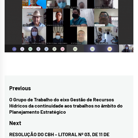
Navegação
Previous
de
O Grupo de Trabalho do eixo Gestão de Recursos
Previous
Hídricos da continuidade aos trabalhos no âmbito do
Post
post:
Planejamento Estratégico
Next
RESOLUÇÃO DO CBH – LITORAL Nº 03, DE 11 DE
Next