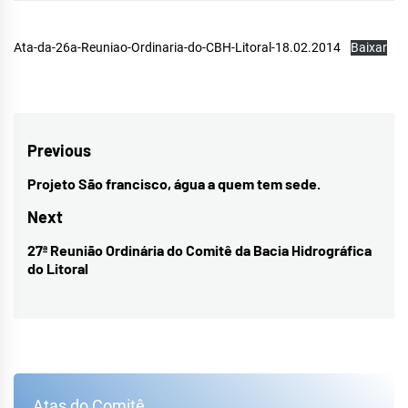
Ata-da-26a-Reuniao-Ordinaria-do-CBH-Litoral-18.02.2014
Baixar
Navegação
Previous
de
Projeto São francisco, água a quem tem sede.
Previous
Post
post:
Next
27ª Reunião Ordinária do Comitê da Bacia Hidrográfica
Next
do Litoral
post:
Atas do Comitê