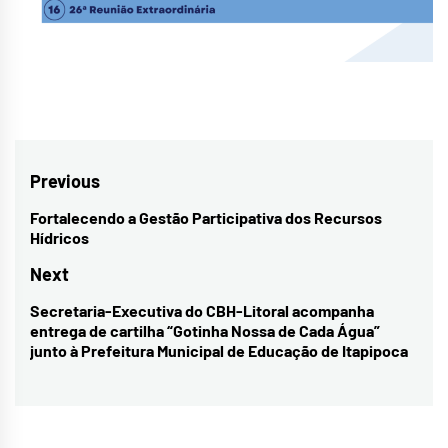
Navegação
Previous
de
Fortalecendo a Gestão Participativa dos Recursos
Previous
Hídricos
Post
post:
Next
Secretaria-Executiva do CBH-Litoral acompanha
Next
entrega de cartilha “Gotinha Nossa de Cada Água”
post:
junto à Prefeitura Municipal de Educação de Itapipoca