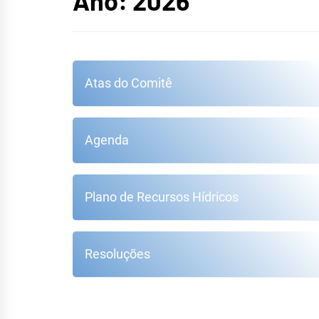
HID
Ano:
2026
Atas do Comitê
Agenda
Plano de Recursos Hídricos
Resoluções