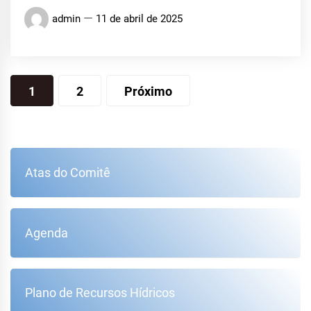
admin
11 de abril de 2025
Paginação
1
2
Próximo
de
posts
Atas do Comitê
Agenda
Plano de Recursos Hídricos