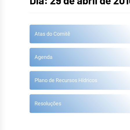
HID
Dia:
29 de abril de 201
Atas do Comitê
Agenda
Plano de Recursos Hídricos
Resoluções